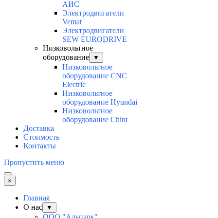
АИС
Электродвигатели
Vemat
Электродвигатели
SEW EURODRIVE
Низковольтное
оборудование
▼
Низковольтное
оборудование CNC
Electric
Низковольтное
оборудование Hyundai
Низковольтное
оборудование Chint
Доставка
Стоимость
Контакты
Пропустить меню
×
Главная
О нас
▼
ООО "Альпарк"