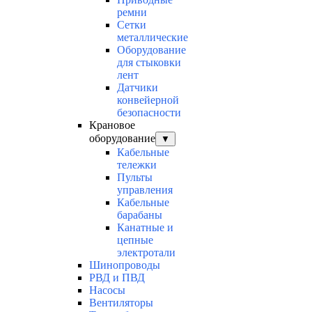
ремни
Сетки
металлические
Оборудование
для стыковки
лент
Датчики
конвейерной
безопасности
Крановое
оборудование
▼
Кабельные
тележки
Пульты
управления
Кабельные
барабаны
Канатные и
цепные
электротали
Шинопроводы
РВД и ПВД
Насосы
Вентиляторы