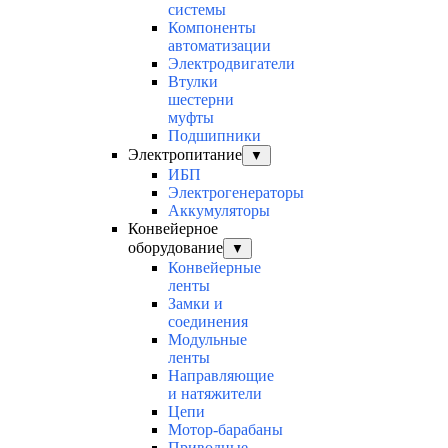
системы
Компоненты
автоматизации
Электродвигатели
Втулки
шестерни
муфты
Подшипники
Электропитание
▼
ИБП
Электрогенераторы
Аккумуляторы
Конвейерное
оборудование
▼
Конвейерные
ленты
Замки и
соединения
Модульные
ленты
Направляющие
и натяжители
Цепи
Мотор-барабаны
Приводные