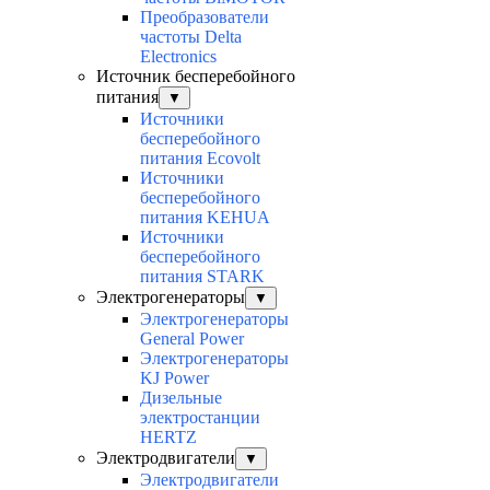
Преобразователи
частоты Delta
Electronics
Источник бесперебойного
питания
▼
Источники
бесперебойного
питания Ecovolt
Источники
бесперебойного
питания KEHUA
Источники
бесперебойного
питания STARK
Электрогенераторы
▼
Электрогенераторы
General Power
Электрогенераторы
KJ Power
Дизельные
электростанции
HERTZ
Электродвигатели
▼
Электродвигатели