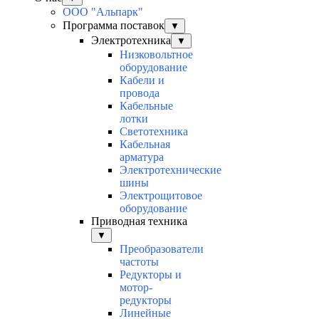
ООО "Альпарк"
Программа поставок
▼
Электротехника
▼
Низковольтное
оборудование
Кабели и
провода
Кабельные
лотки
Светотехника
Кабельная
арматура
Электротехнические
шины
Электрощитовое
оборудование
Приводная техника
▼
Преобразователи
частоты
Редукторы и
мотор-
редукторы
Линейные