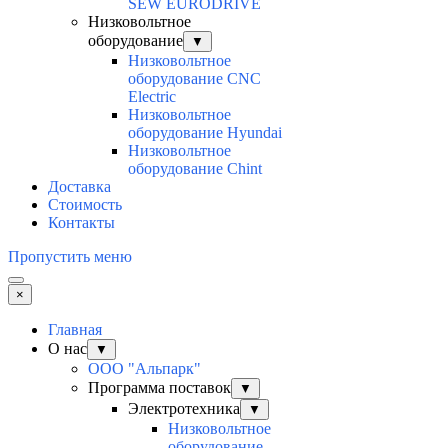
SEW EURODRIVE
Низковольтное
оборудование
▼
Низковольтное
оборудование CNC
Electric
Низковольтное
оборудование Hyundai
Низковольтное
оборудование Chint
Доставка
Стоимость
Контакты
Пропустить меню
×
Главная
О нас
▼
ООО "Альпарк"
Программа поставок
▼
Электротехника
▼
Низковольтное
оборудование