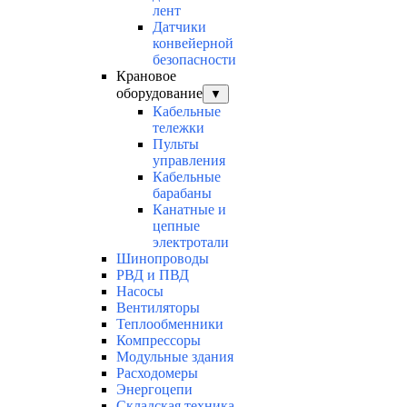
лент
Датчики
конвейерной
безопасности
Крановое
оборудование
▼
Кабельные
тележки
Пульты
управления
Кабельные
барабаны
Канатные и
цепные
электротали
Шинопроводы
РВД и ПВД
Насосы
Вентиляторы
Теплообменники
Компрессоры
Модульные здания
Расходомеры
Энергоцепи
Складская техника