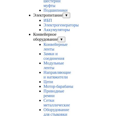
шестерни
муфты
Подшипники
Электропитание
▼
ИБП
Электрогенераторы
Аккумуляторы
Конвейерное
оборудование
▼
Конвейерные
ленты
Замки и
соединения
Модульные
ленты
Направляющие
и натяжители
Цепи
Мотор-барабаны
Приводные
ремни
Сетки
металлические
Оборудование
для стыковки