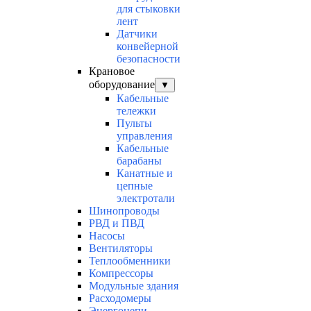
для стыковки
лент
Датчики
конвейерной
безопасности
Крановое
оборудование
▼
Кабельные
тележки
Пульты
управления
Кабельные
барабаны
Канатные и
цепные
электротали
Шинопроводы
РВД и ПВД
Насосы
Вентиляторы
Теплообменники
Компрессоры
Модульные здания
Расходомеры
Энергоцепи